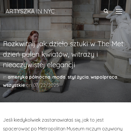
ARTYSZKA IN NYC
TOGG
Rozkwitnij jak dzieło sztuki w The Met:
dzień pełen kwiatów, witraży i
nieoczywistej elegancji
in
ameryka północna
,
moda
,
styl życia
,
wspolpraca
,
wszystkie
on
07/22/2025
Jeśli kiedykolwiek zastanawiałaś się, jak to jest
spacerować po Metropolitan Museum niczym ożywiony