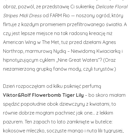
obraz, pozwól, że przedstawię Ci sukienkę
Delicate Floral
Stripes Midi Dress
od FARM Rio — noszony ogród, który
flirtuje z każdym promieniem przefiltrowanego światła. A
czy jest lepsze miejsce na tak radosną kreację niż
American Wing w The Met, tuż przed dziełami Agnes
Northrop, marmurową Nydią – Niewidomą Kwiaciarką i
hipnotyzującym cyklem „Nine Great Waters”? (Oraz
niezamierzoną grupką fanów mody, czyli turystów.)
Dzień rozpoczęłam od kilku psiknięć perfumą
Viktor&Rolf Flowerbomb Tiger Lily
– bo skoro miałam
spędzić popołudnie obok dziewczyny z kwiatami, to
równie dobrze mogłam pachnieć jak one… z lekkim
pazurem. Ten zapach to lato zamknięte w butelce:
kokosowe mleczko, soczyste mango i nuta lilii tygrysiej,