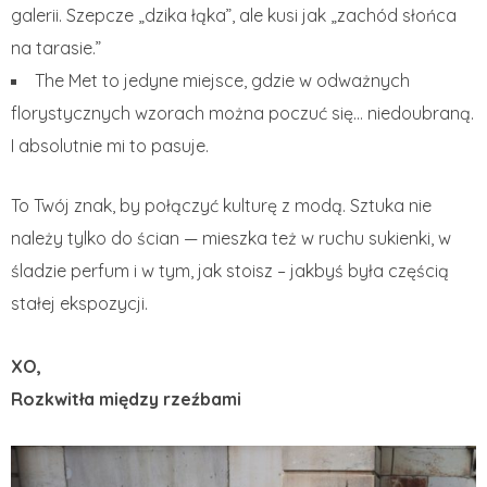
galerii. Szepcze „dzika łąka”, ale kusi jak „zachód słońca
na tarasie.”
The Met to jedyne miejsce, gdzie w odważnych
florystycznych wzorach można poczuć się… niedoubraną.
I absolutnie mi to pasuje.
To Twój znak, by połączyć kulturę z modą. Sztuka nie
należy tylko do ścian — mieszka też w ruchu sukienki, w
śladzie perfum i w tym, jak stoisz – jakbyś była częścią
stałej ekspozycji.
XO,
Rozkwitła między rzeźbami