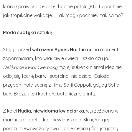
która sprawiała, że przechodnie pytali: „Kto tu pachnie
jak tropikalne wakacje… i jak mogę pachnieć tak samo?”
Moda spotyka sztukę
Stojąc przed
witrażem Agnes Northrop
, na moment
zapomniałam, kto właściwie świeci – szkło czy ja.
Delikatne kwiatowe pasy
mojej sukienki niemal idealnie
odbijały feerię barw i subtelne linie dzieła. Całość
przypominała scenę z filmu Sofii Coppoli, gdyby Sofia
była Brazylijką i kochała botaniczne printy.
Z kolei
Nydia, niewidoma kwiaciarka
, wyrzeźbiona w
marmurze, poetycka i niewzruszona. Skinęłam jej
porozumiewawczo głową – obie cenimy florystyczny