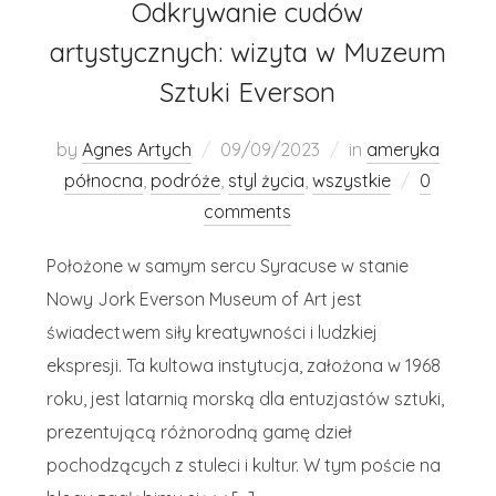
Odkrywanie cudów
artystycznych: wizyta w Muzeum
Sztuki Everson
by
Agnes Artych
09/09/2023
in
ameryka
północna
,
podróże
,
styl życia
,
wszystkie
0
comments
Położone w samym sercu Syracuse w stanie
Nowy Jork Everson Museum of Art jest
świadectwem siły kreatywności i ludzkiej
ekspresji. Ta kultowa instytucja, założona w 1968
roku, jest latarnią morską dla entuzjastów sztuki,
prezentującą różnorodną gamę dzieł
pochodzących z stuleci i kultur. W tym poście na