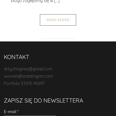
blogu zagłębimy się w […]
READ MORE
KONTAKT
artychagnes@gmail.com
women@statemgmt.com
Portfolio STATE MGMT
ZAPISZ SIĘ DO NEWSLETTERA
E-mail
*