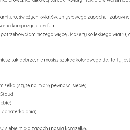
olorowej, koralikowej torebki. Kwiaty? Tak, ale w wersji haut
rnituru, świeżych kwiatów, zmysłowego zapachu i zabawneg
k sama kompozycja perfum.
nie potrzebowałam niczego więcej. Może tylko lekkiego wiatru,
iesz tak dobrze, nie musisz szukać kolorowego tła. To Ty jes
mizelka (szyte na miarę pewności siebie)
 Staud
siebie)
 bohaterka dnia)
siebie miała zapach i nosiła kamizelkę.