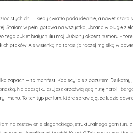
 złocistych dni — kiedy światło pada idealnie, a nawet szara 
wej. Stałam w pełni gotowa na wszystko, ubrana w długie ziel
tego bukiet białych lilii i mój ulubiony akcent humoru – tor
ch ptaków. Ale wisienką na torcie (a raczej mgiełką w powi
lko zapach — to manifest. Kobiecy, ale z pazurem. Delikatny,
oneską. Na początku czujesz orzeźwiającą nutę neroli i ber
y i mchu. To ten typ perfum, które sprawiają, że ludzie odwr
am na zestawienie eleganckiego, strukturalnego garnituru z bu