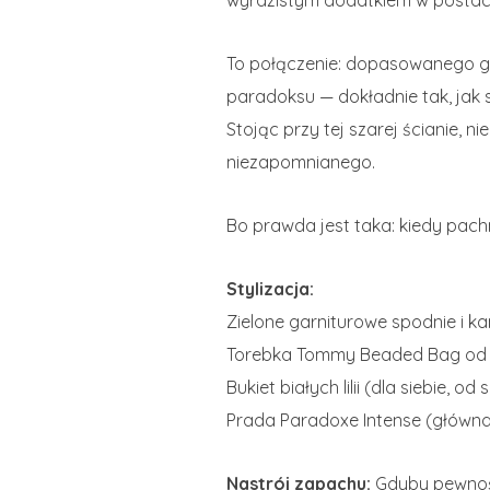
wyrazistym dodatkiem w postaci k
To połączenie: dopasowanego ga
paradoksu — dokładnie tak, ja
Stojąc przy tej szarej ścianie, 
niezapomnianego.
Bo prawda jest taka: kiedy pachn
Stylizacja:
Zielone garniturowe spodnie i ka
Torebka Tommy Beaded Bag od
Bukiet białych lilii (dla siebie, od 
Prada Paradoxe Intense (główna
Nastrój zapachu:
Gdyby pewność 