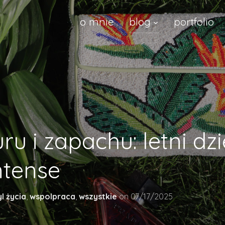
o mnie
blog
portfolio
ru i zapachu: letni dz
ntense
yl życia
,
wspolpraca
,
wszystkie
on
07/17/2025