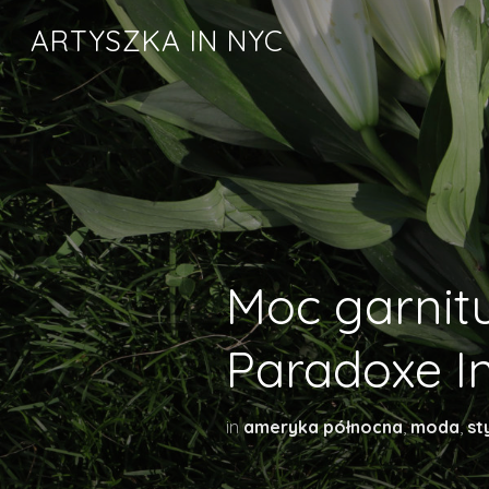
ARTYSZKA IN NYC
Moc garnitu
Paradoxe I
in
ameryka północna
,
moda
,
st