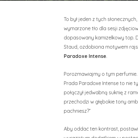
To był jeden z tych słonecznych,
wymarzone tło dla sesji zdjęcio
dopasowany kamizelkowy top. Do 
Staud, ozdobiona motywem rajski
Paradoxe Intense
.
Porozmawiajmy o tym perfumie.
Prada Paradoxe Intense to nie ty
połączył jedwabną suknię z ram
przechodzi w głębokie tony ambr
pachniesz?”
Aby oddać ten kontrast, postawił