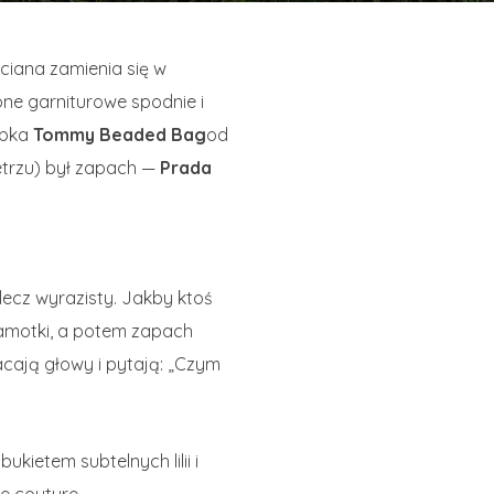
ściana zamienia się w
one garniturowe spodnie i
ebka
Tommy Beaded Bag
od
etrzu) był zapach —
Prada
 lecz wyrazisty. Jakby ktoś
gamotki, a potem zapach
acają głowy i pytają: „Czym
kietem subtelnych lilii i