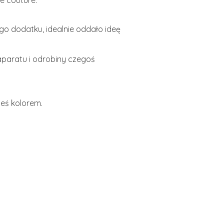
e couture.
o dodatku, idealnie oddało ideę
 aparatu i odrobiny czegoś
teś kolorem.