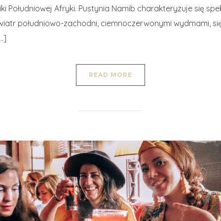
ki Południowej Afryki. Pustynia Namib charakteryzuje się spe
wiatr południowo-zachodni, ciemnoczerwonymi wydmami, si
…]
READ MORE