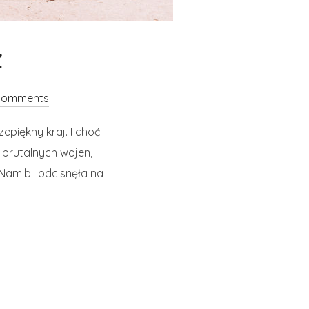
z
comments
piękny kraj. I choć
i brutalnych wojen,
Namibii odcisnęła na