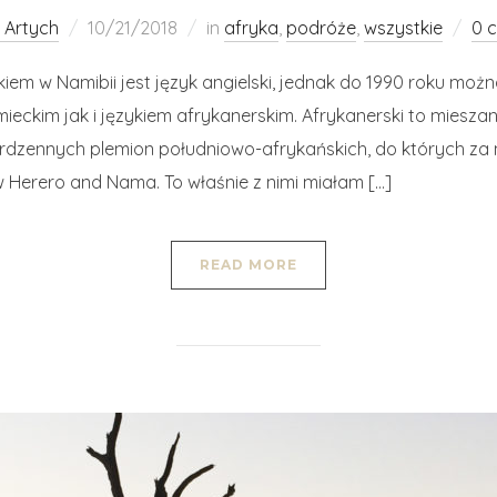
 Artych
10/21/2018
in
afryka
,
podróże
,
wszystkie
0 
iem w Namibii jest język angielski, jednak do 1990 roku moż
mieckim jak i językiem afrykanerskim. Afrykanerski to miesz
 rdzennych plemion południowo-afrykańskich, do których za 
ów Herero and Nama. To właśnie z nimi miałam […]
READ MORE