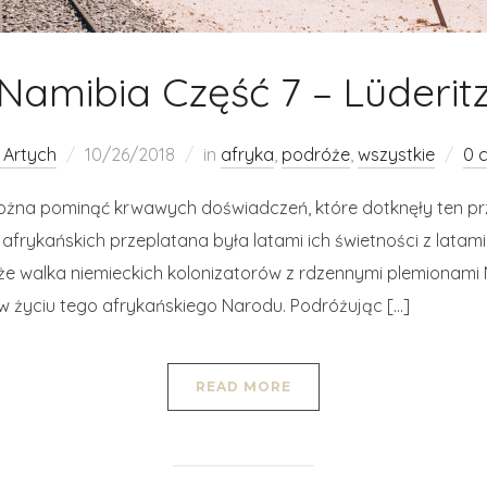
Namibia Część 7 – Lüderit
 Artych
10/26/2018
in
afryka
,
podróże
,
wszystkie
0 
ożna pominąć krwawych doświadczeń, które dotknęły ten prze
 afrykańskich przeplatana była latami ich świetności z latam
e walka niemieckich kolonizatorów z rdzennymi plemionami 
w życiu tego afrykańskiego Narodu. Podróżując […]
READ MORE