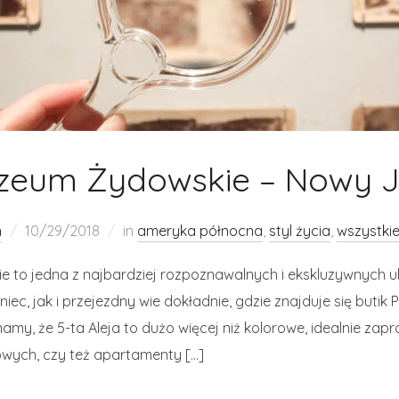
zeum Żydowskie – Nowy J
h
10/29/2018
in
ameryka północna
,
styl życia
,
wszystki
ie to jedna z najbardziej rozpoznawalnych i ekskluzywnych u
c, jak i przejezdny wie dokładnie, gdzie znajduje się butik P
amy, że 5-ta Aleja to dużo więcej niż kolorowe, idealnie za
wych, czy też apartamenty […]