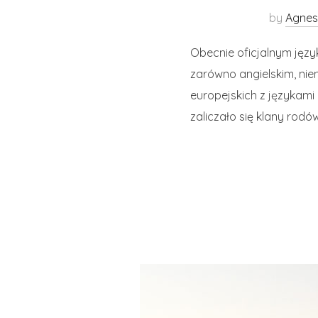
by
Agnes
Obecnie oficjalnym język
zarówno angielskim, nie
europejskich z językami
zaliczało się klany rod