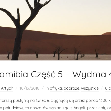
amibia Część 5 – Wydma 
 Artych
10/13/2018
in
afryka
,
podróże
,
wszystkie
0 
starszą pustynią na świecie, ciągnącą się przez ponad 1300
 południowych obszarów sąsiadującej Angolii, przez cały ob