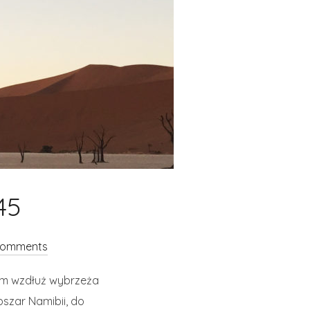
45
comments
 km wzdłuż wybrzeża
szar Namibii, do