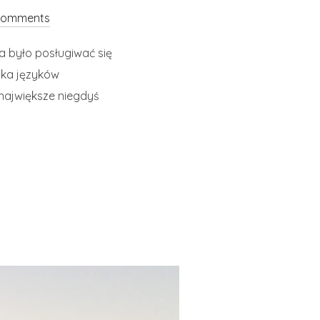
comments
na było posługiwać się
anka języków
największe niegdyś