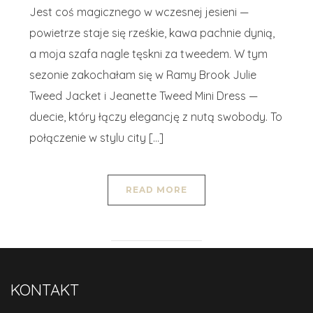
Jest coś magicznego w wczesnej jesieni —
powietrze staje się rześkie, kawa pachnie dynią,
a moja szafa nagle tęskni za tweedem. W tym
sezonie zakochałam się w Ramy Brook Julie
Tweed Jacket i Jeanette Tweed Mini Dress —
duecie, który łączy elegancję z nutą swobody. To
połączenie w stylu city […]
READ MORE
KONTAKT