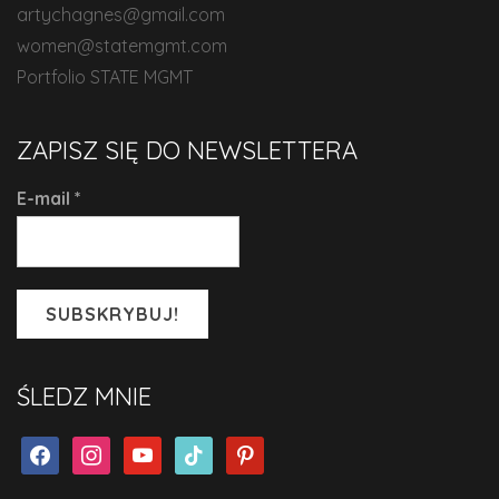
artychagnes@gmail.com
women@statemgmt.com
Portfolio STATE MGMT
ZAPISZ SIĘ DO NEWSLETTERA
E-mail
*
ŚLEDZ MNIE
facebook
instagram
youtube
tiktok
pinterest