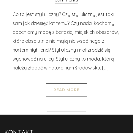
Co to jest styl uliczny? Czy styl uliczny jest taki
sam jak dziesięć lat temu? Czy nadal kochamy i
doceniamy modę z bardziej miejskich obszarów,
które absolutnie nie mają nic wspólnego z
nurtem high-end? Styl uliczny miał zrodzić się i
wychować na ulicy. Styl uliczny to moda, którą
należy złapać w naturalnym środowisku. […]
READ MORE
KONTAKT