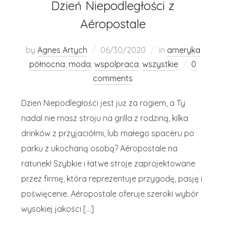
Dzień Niepodległości z
Aéropostale
by
Agnes Artych
06/30/2020
in
ameryka
północna
,
moda
,
wspolpraca
,
wszystkie
0
comments
Dzień Niepodległości jest już za rogiem, a Ty
nadal nie masz stroju na grilla z rodziną, kilka
drinków z przyjaciółmi, lub małego spaceru po
parku z ukochaną osobą? Aéropostale na
ratunek! Szybkie i łatwe stroje zaprojektowane
przez firmę, która reprezentuje przygodę, pasję i
poświęcenie. Aéropostale oferuje szeroki wybór
wysokiej jakości […]