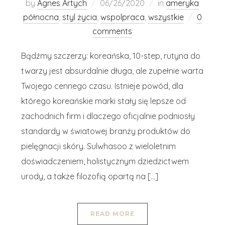
by
Agnes Artych
06/26/2020
in
ameryka
północna
,
styl życia
,
wspolpraca
,
wszystkie
0
comments
Bądźmy szczerzy: koreańska, 10-step, rutyna do
twarzy jest absurdalnie długa, ale zupełnie warta
Twojego cennego czasu. Istnieje powód, dla
którego koreańskie marki stały się lepsze od
zachodnich firm i dlaczego oficjalnie podniosły
standardy w światowej branży produktów do
pielęgnacji skóry. Sulwhasoo z wieloletnim
doświadczeniem, holistycznym dziedzictwem
urody, a także filozofią opartą na […]
READ MORE