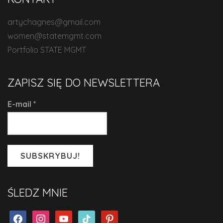
artychagnes@gmail.com
women@statemgmt.com
Portfolio STATE MGMT
ZAPISZ SIĘ DO NEWSLETTERA
E-mail
*
ŚLEDZ MNIE
facebook
instagram
youtube
tiktok
pinterest