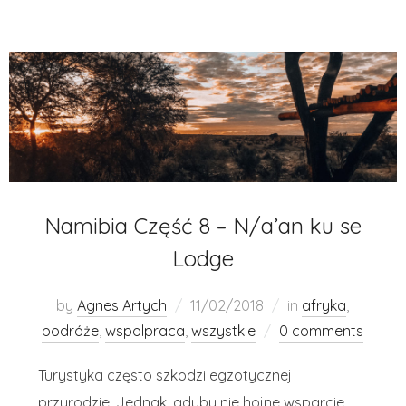
Namibia Część 8 – N/a’an ku se
Lodge
by
Agnes Artych
11/02/2018
in
afryka
,
podróże
,
wspolpraca
,
wszystkie
0 comments
Turystyka często szkodzi egzotycznej
przyrodzie. Jednak, gdyby nie hojne wsparcie