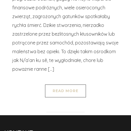
finansowe podróżnych, wiele osieroconych
zwierząt, zagrożonych gatunków spotkałaby
rychła śmierć. Dzikie stworzenia, nierzadko
zastrzelone przez bezlitosnych kłusowników lub
potrącone przez samochód, pozostawiają swoje
maleństwa bez opieki. To dzięki takim ośrodkom
jak N/a’an ku sê, te wygłodniałe, chore lub
poważnie ranne […]
READ MORE