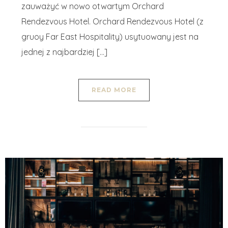
zauważyć w nowo otwartym Orchard
Rendezvous Hotel. Orchard Rendezvous Hotel (z
gruoy Far East Hospitality) usytuowany jest na
jednej z najbardziej […]
READ MORE