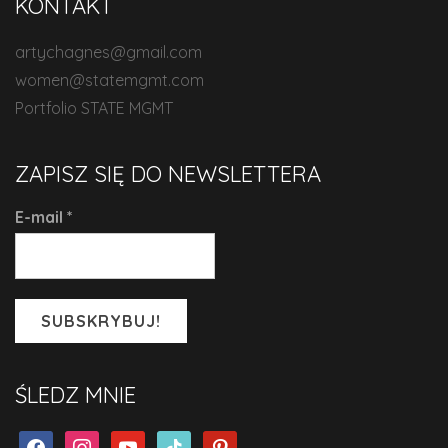
KONTAKT
artychagnes@gmail.com
women@statemgmt.com
Portfolio STATE MGMT
ZAPISZ SIĘ DO NEWSLETTERA
E-mail
*
ŚLEDZ MNIE
facebook
instagram
youtube
tiktok
pinterest