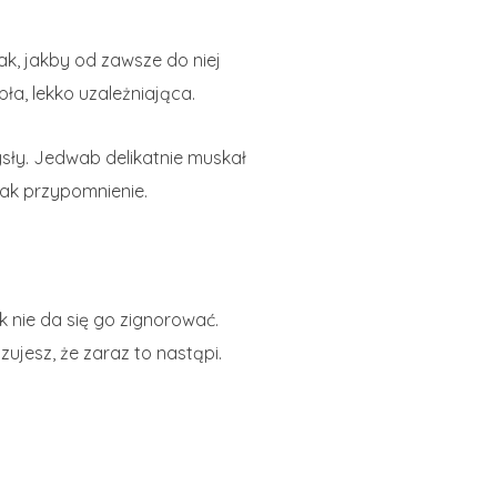
tak, jakby od zawsze do niej
ła, lekko uzależniająca.
sły. Jedwab delikatnie muskał
Jak przypomnienie.
 nie da się go zignorować.
ujesz, że zaraz to nastąpi.