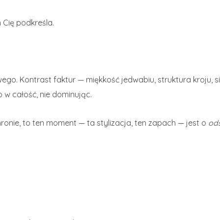
n Cię podkreśla.
go. Kontrast faktur — miękkość jedwabiu, struktura kroju, si
 w całość, nie dominując.
hronie, to ten moment — ta stylizacja, ten zapach — jest o
ods