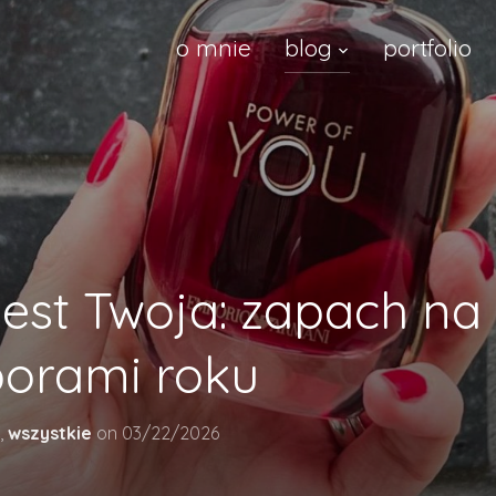
o mnie
blog
portfolio
 jest Twoja: zapach n
orami roku
,
wszystkie
on
03/22/2026