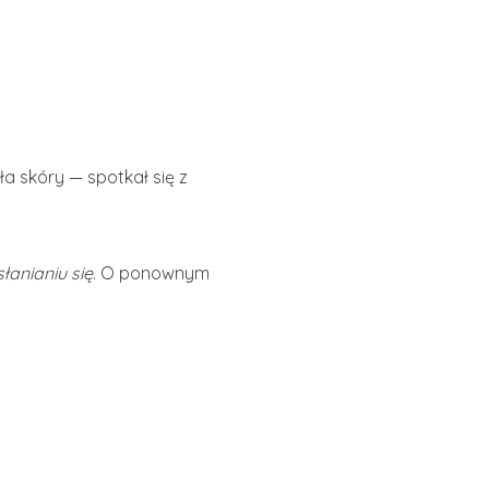
ła skóry — spotkał się z
łanianiu się
. O ponownym