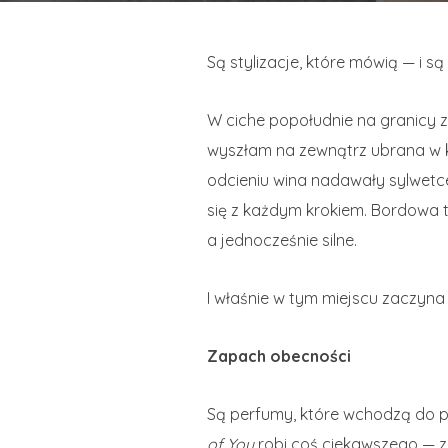
Są stylizacje, które mówią — i s
W ciche popołudnie na granicy z
wyszłam na zewnątrz ubrana w 
odcieniu wina nadawały sylwetce
się z każdym krokiem. Bordowa 
a jednocześnie silne.
I właśnie w tym miejscu zaczyna
Zapach obecności
Są perfumy, które wchodzą do po
of You
robi coś ciekawszego — 