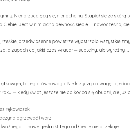
tymny. Nienarzucający się, nienachalny. Stapiał się ze skórą 
a Ciebie. Jest w nim cicha pewność siebie — nowoczesna, ciep
 rześkie, przedwiosenne powietrze wyostrzało wszystkie zmy
zcza, a zapach co jakiś czas wracał — subtelny, ale wyraźny. 
jątkowym, to jego równowaga. Nie krzyczy o uwagę, a jednak
ku — kiedy świat jeszcze nie do końca się obudził, ale już cz
ez rękawiczek.
zaczyna ogrzewać twarz.
ważnego — nawet jeśli nikt tego od Ciebie nie oczekuje.