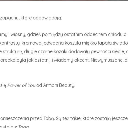
ą zapachy, które odpowiadają.
imy i wiosny, gdzieś pomiędzy ostatnim oddechem chłodu a p
kontrasty: kremowa jedwabna koszula miękko łapała światł
 strukturę, długie czarne kozaki dodawały pewności siebie, 
torebka była jak ostatni, świadomy akcent. Niewymuszone, a
 się
Power of You
od Armani Beauty.
mieszczenia przed Tobą. Są też takie, które zostają jeszcz
zostaje
z Tobą
.