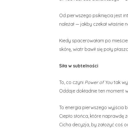
Od pierwszego psiknięcia jest in
należał — jakby czekał właśnie n
Kiedy spacerowałam po mieście,
skórę, wiatr bawił się poły płas
Siła w subtelności
To, co czyni
Power of You
tak wy
Oddaje dokładnie ten moment w ro
To energia pierwszego wyjścia b
Ciepło słońca, które naprawdę 
Cicha decyzja, by założyć coś od