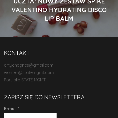
UCZTA: NOWY ZESTAW SPIKE
VALENTINO HYDRATING DISCO
LIP BALM
KONTAKT
artychagnes@gmail.com
women@statemgmt.com
Portfolio STATE MGMT
ZAPISZ SIĘ DO NEWSLETTERA
E-mail
*