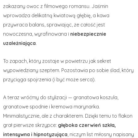
zakazany owoc z filmowego romansu. Jaśmin
wprowadza delikatną kwiatową głębię, a kawa
przywraca balans, sprawiając, że całość jest
nowoczesna, wyrafinowana i
niebezpiecznie
uzależniająca
.
To zapach, który zostaje w powietrzu jak sekret
wypowiedziany szeptem. Pozostawia po sobie ślad, który
przyciąga spojrzenia (i być może serca).
A teraz wróćmy do stylizacji — granatowa koszula,
granatowe spodnie i kremowa marynarka.
Minimalistycznie, ale z charakterem. Dzięki temu to flakon
grał pierwsze skrzypce:
głęboka czerwień szkła,
intensywna i hipnotyzująca
, niczym list miłosny napisany