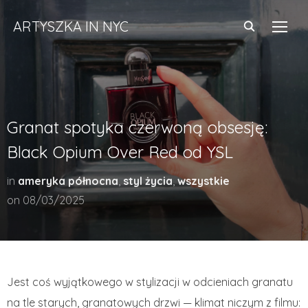
ARTYSZKA IN NYC
TOGG
Granat spotyka czerwoną obsesję:
Black Opium Over Red od YSL
in
ameryka północna
,
styl życia
,
wszystkie
on
08/03/2025
Jest coś wyjątkowego w stylizacji w odcieniach granatu
na tle starych, granatowych drzwi — klimat niczym z filmu: