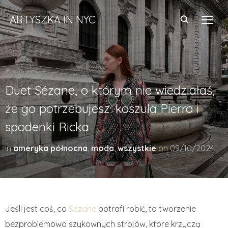
ARTYSZKA IN NYC
TOGG
Duet Sézane, o którym nie wiedziałaś,
że go potrzebujesz: koszula Pierro i
spodenki Ricka
in
ameryka północna
,
moda
,
wszystkie
on
09/10/2024
Jeśli jest coś, co
Sézane
potrafi robić, to tworzenie
bezproblemowo szykownych strojów, które krzyczą