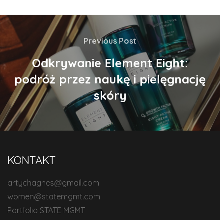
Previous Post
Odkrywanie Element Eight:
podróż przez naukę i pielęgnację
skóry
KONTAKT
artychagnes@gmail.com
women@statemgmt.com
Portfolio STATE MGMT