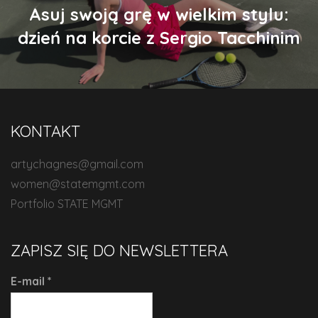
Asuj swoją grę w wielkim stylu:
dzień na korcie z Sergio Tacchinim
KONTAKT
artychagnes@gmail.com
women@statemgmt.com
Portfolio STATE MGMT
ZAPISZ SIĘ DO NEWSLETTERA
E-mail
*