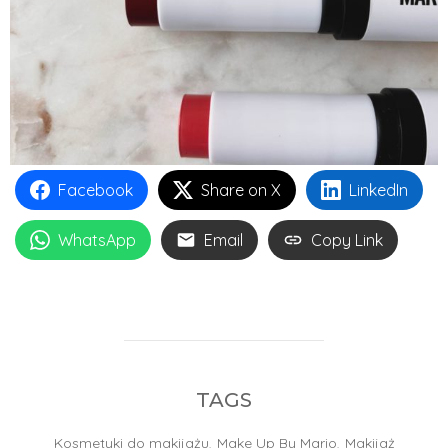
Facebook
Share on X
LinkedIn
WhatsApp
Email
Copy Link
TAGS
Kosmetyki do makijażu
,
Make Up By Mario
,
Makijaż