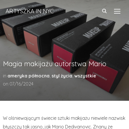
ARTYSZKA IN NYC
TOGG
Magia makijażu autorstwa Mario
in
ameryka północna
,
styl życia
,
wszystkie
on
07/16/2024
W olśniewającym świecie sztuki makijażu niewiele nazwisk
błyszczy tak jasno, jak Mario Dedivanovic. Znany ze