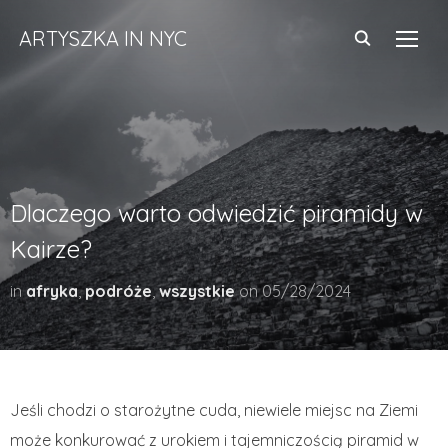
ARTYSZKA IN NYC
TOGG
Dlaczego warto odwiedzić piramidy w
Kairze?
in
afryka
,
podróże
,
wszystkie
on
05/28/2024
Jeśli chodzi o starożytne cuda, niewiele miejsc na Ziemi
może konkurować z urokiem i tajemniczością piramid w