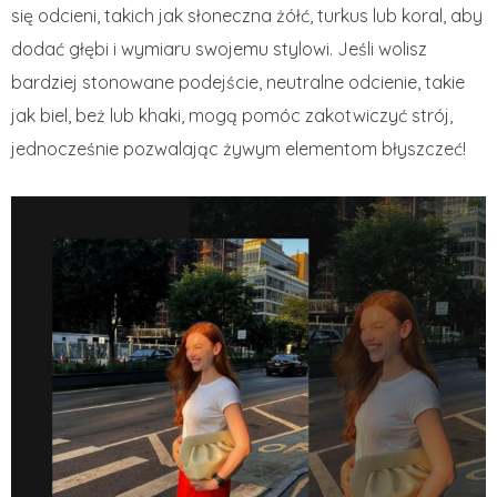
się odcieni, takich jak słoneczna żółć, turkus lub koral, aby
dodać głębi i wymiaru swojemu stylowi. Jeśli wolisz
bardziej stonowane podejście, neutralne odcienie, takie
jak biel, beż lub khaki, mogą pomóc zakotwiczyć strój,
jednocześnie pozwalając żywym elementom błyszczeć!