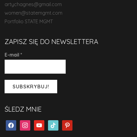
artychagnes@gmail.com
women@statemgmt.com
Portfolio STATE MGMT
ZAPISZ SIĘ DO NEWSLETTERA
E-mail
*
ŚLEDZ MNIE
facebook
instagram
youtube
tiktok
pinterest