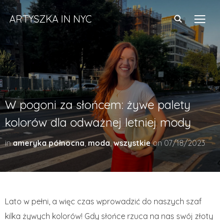
ARTYSZKA IN NYC
TOGG
W pogoni za słońcem: żywe palety
kolorów dla odważnej letniej mody
in
ameryka północna
,
moda
,
wszystkie
on
07/18/2023
Lato w pełni, a więc czas wprowadzić do naszych szaf
kilka żywych kolorów! Gdy słońce rzuca na nas swój złoty