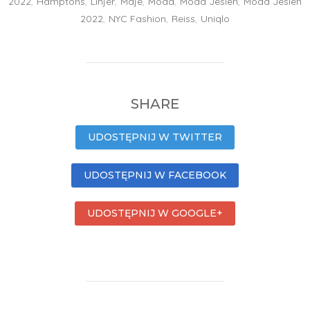
2022
,
Hamptons
,
Linjer
,
Maje
,
Moda
,
Moda Jesień
,
Moda Jesień
2022
,
NYC Fashion
,
Reiss
,
Uniqlo
SHARE
UDOSTĘPNIJ W TWITTER
UDOSTĘPNIJ W FACEBOOK
UDOSTĘPNIJ W GOOGLE+