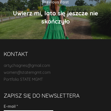
Previous Post
Uwierz mi, lato się jeszcze nie
skończyło
KONTAKT
artychagnes@gmail.com
women@statemgmt.com
Portfolio STATE MGMT
ZAPISZ SIĘ DO NEWSLETTERA
E-mail
*