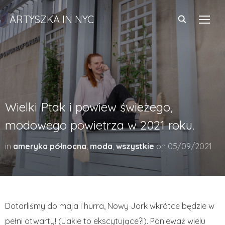
ARTYSZKA IN NYC
TOGG
Wielki Ptak i powiew świeżego,
modowego powietrza w 2021 roku.
in
ameryka północna
,
moda
,
wszystkie
on
05/09/2021
Dotarliśmy do maja i hurra, Nowy Jork wkrótce będzie w
pełni otwarty! (Jakie to ekscytujące?!). Ponieważ wielu