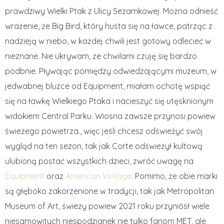
prawdziwy Wielki Ptak z Ulicy Sezamkowej. Można odnieść
wrażenie, że Big Bird, który huśta się na ławce, patrząc z
nadzieją w niebo, w każdej chwili jest gotowy odlecieć w
nieznane. Nie ukrywam, że chwilami czuję się bardzo
podbnie. Pływając pomiędzy odwiedzającymi muzeum, w
jedwabnej bluzce od Equipment, miałam ochotę wspiąć
się na ławkę Wielkiego Ptaka i nacieszyć się utęsknionym
widokiem Central Parku. Wiosna zawsze przynosi powiew
świeżego powietrza., więc jeśli chcesz odświeżyć swój
wygląd na ten sezon, tak jak Corte odświeżył kultową
ulubioną postać wszystkich dzieci, zwróć uwagę na
Equipment
oraz
American Vintage
. Pomimo, że obie marki
są głęboko zakorzenione w tradycji, tak jak Metropolitan
Museum of Art, świeży powiew 2021 roku przyniósł wiele
niesamowitych niespodzianek nie tylko fanom MET, ale