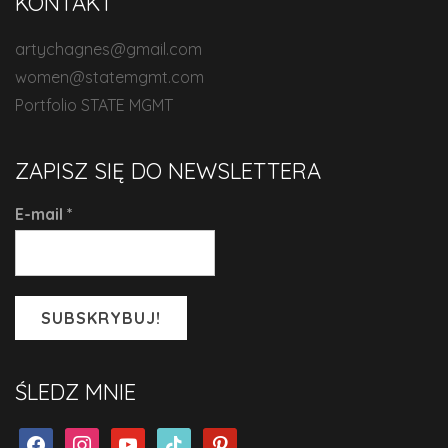
KONTAKT
artychagnes@gmail.com
women@statemgmt.com
Portfolio STATE MGMT
ZAPISZ SIĘ DO NEWSLETTERA
E-mail
*
ŚLEDZ MNIE
facebook
instagram
youtube
tiktok
pinterest