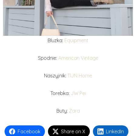
Bluzka:
Equipment
Spodnie:
American Vintage
Naszyjnik:
TIJN Home
Torebka:
JW Pei
Buty:
Zara
Facebook
Share on X
LinkedIn