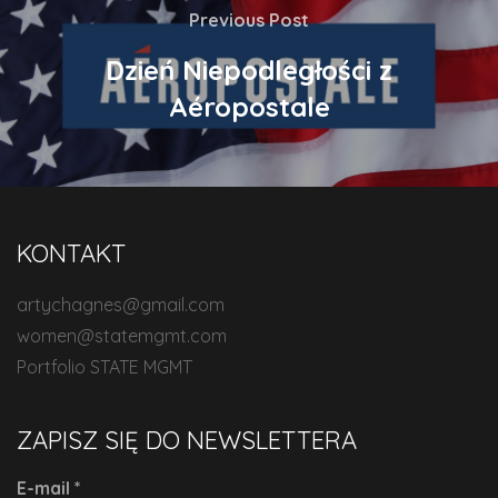
Previous Post
Dzień Niepodległości z
Aéropostale
KONTAKT
artychagnes@gmail.com
women@statemgmt.com
Portfolio STATE MGMT
ZAPISZ SIĘ DO NEWSLETTERA
E-mail
*