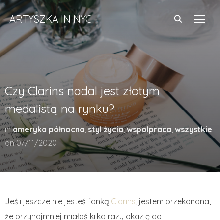
ARTYSZKA IN NYC
TOGG
Czy Clarins nadal jest złotym
medalistą na rynku?
in
ameryka północna
,
styl życia
,
wspolpraca
,
wszystkie
on
07/11/2020
Jeśli jeszcze nie jesteś fanką
Clarins
, jestem przekonana,
że przynajmniej miałaś kilka razy okazję do