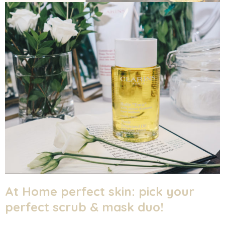
At Home perfect skin: pick your
perfect scrub & mask duo!