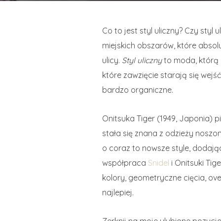
Co to jest styl uliczny? Czy styl
miejskich obszarów, które absol
ulicy.
Styl uliczny
to moda, którą
które zawzięcie starają się wej
bardzo organiczne.
Onitsuka Tiger (1949, Japonia) 
stała się znana z odzieży noszon
o coraz to nowsze style, dodają
współpraca
Snidel
i Onitsuki Tig
kolory, geometryczne cięcia, ove
najlepiej.