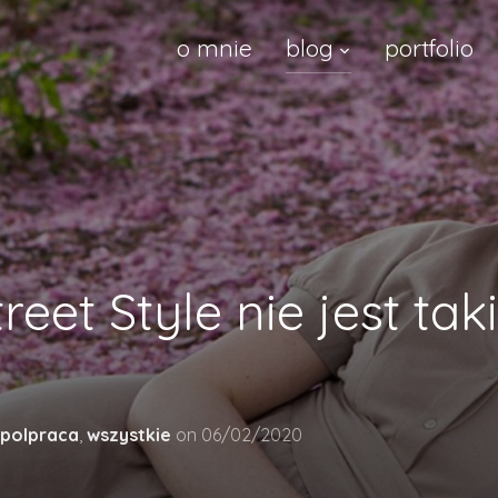
o mnie
blog
portfolio
eet Style nie jest taki
polpraca
,
wszystkie
on
06/02/2020