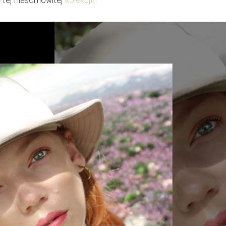
e tej niesamowitej
kolekcji
!