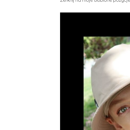
Zerknij na moje ulubione pozycj