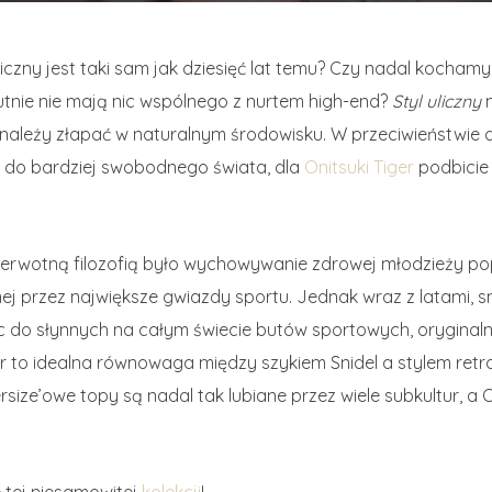
 uliczny jest taki sam jak dziesięć lat temu? Czy nadal kocha
utnie nie mają nic wspólnego z nurtem high-end?
Styl uliczny
m
 należy złapać w naturalnym środowisku. W przeciwieństwi
ść do bardziej swobodnego świata, dla
Onitsuki Tiger
podbicie 
pierwotną filozofią było wychowywanie zdrowej młodzieży p
ej przez największe gwiazdy sportu. Jednak wraz z latami, sm
c do słynnych na całym świecie butów sportowych, oryginaln
er to idealna równowaga między szykiem Snidel a stylem retro
rsize’owe topy są nadal tak lubiane przez wiele subkultur, a 