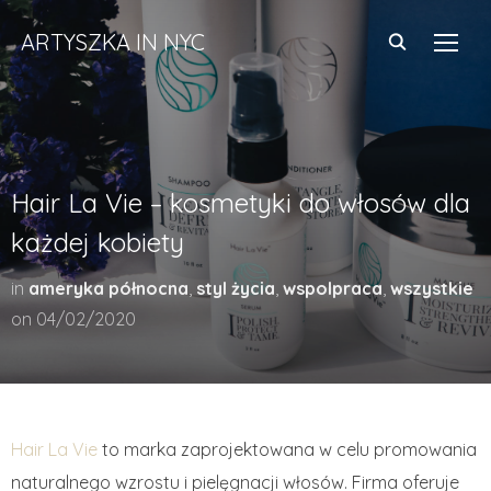
ARTYSZKA IN NYC
TOGG
Hair La Vie – kosmetyki do włosów dla
każdej kobiety
in
ameryka północna
,
styl życia
,
wspolpraca
,
wszystkie
on
04/02/2020
Hair La Vie
to marka zaprojektowana w celu promowania
naturalnego wzrostu i pielęgnacji włosów. Firma oferuje