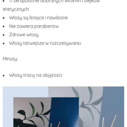
11 skrupulatnie dobranych witamin i olejków
eterycznych
Włosy są lśniące i nawilżone
Nie zawiera parabenów
Zdrowe włosy
Włosy łatwiejsze w rozczesywaniu
Minusy:
Włosy tracą na objętości