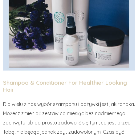
Shampoo & Conditioner For Healthier Looking
Hair
Dla wielu z nas wybór szamponu i odżywki jest jak randka.
Możesz zmieniać zestaw co miesiąc bez nadmiernego
zachwytu lub po prostu zadowolić się tym, co jest przed
Tobą, nie będąc jednak zbyt zadowolonym. Czas być