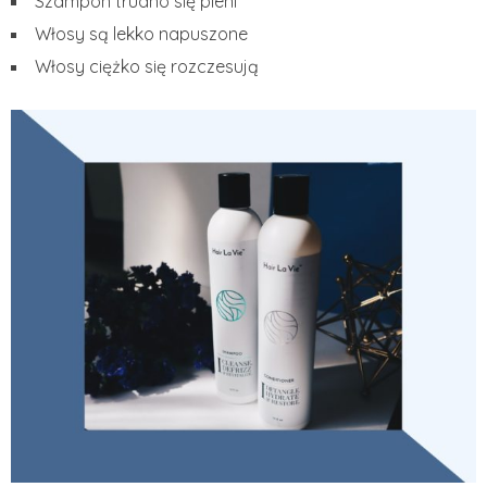
Szampon trudno się pieni
Włosy są lekko napuszone
Włosy ciężko się rozczesują