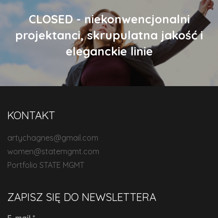
CLOSED - niekonwencjonalni
projektanci, skrupulatna jakość i
eleganckie linie
KONTAKT
artychagnes@gmail.com
women@statemgmt.com
Portfolio STATE MGMT
ZAPISZ SIĘ DO NEWSLETTERA
E-mail
*