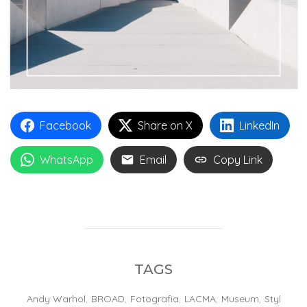
Facebook
Share on X
LinkedIn
WhatsApp
Email
Copy Link
TAGS
Andy Warhol
,
BROAD
,
Fotografia
,
LACMA
,
Museum
,
Styl