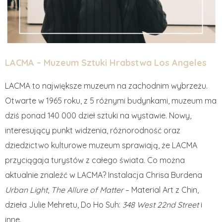
LACMA – Muzeum Sztuki Hrabstwa Los Angeles
LACMA to największe muzeum na zachodnim wybrzeżu.
Otwarte w 1965 roku, z 5 różnymi budynkami, muzeum ma
dziś ponad 140 000 dzieł sztuki na wystawie. Nowy,
interesujący punkt widzenia, różnorodność oraz
dziedzictwo kulturowe muzeum sprawiają, że LACMA
przyciągaja turystów z całego świata. Co można
aktualnie znaleźć w LACMA? Instalacja Chrisa Burdena
Urban Light
,
The Allure of Matter
– Material Art z Chin,
dzieła Julie Mehretu, Do Ho Suh:
348 West 22nd Street
i
inne.