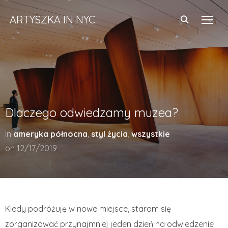
ARTYSZKA IN NYC
TOGG
Dlaczego odwiedzamy muzea?
in
ameryka północna
,
styl życia
,
wszystkie
on
12/17/2019
Kiedy podróżuję w nowe miejsce, staram się
zorganizować przynajmniej jeden dzień na odwiedzenie